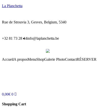
La Planchetta
Rue de Strouvia 3, Gesves, Belgium, 5340
+32 81 73 28 44
info@laplanchetta.be
Accueil
A propos
Menu
Shop
Galerie Photo
Contact
RÉSERVER
0,00
€
0
Shopping Cart